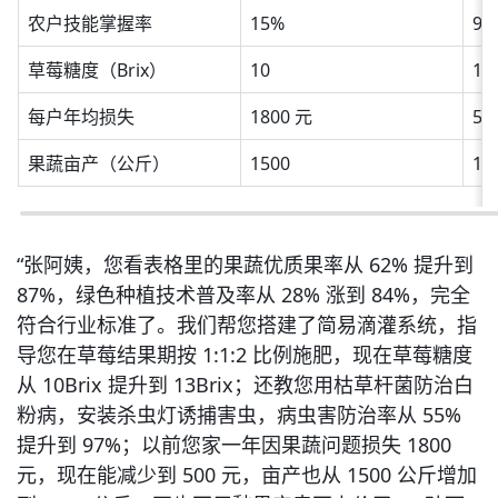
农户技能掌握率
15%
92
草莓糖度（Brix）
10
13
每户年均损失
1800 元
50
果蔬亩产（公斤）
1500
18
“张阿姨，您看表格里的果蔬优质果率从 62% 提升到 
87%，绿色种植技术普及率从 28% 涨到 84%，完全
符合行业标准了。我们帮您搭建了简易滴灌系统，指
导您在草莓结果期按 1:1:2 比例施肥，现在草莓糖度
从 10Brix 提升到 13Brix；还教您用枯草杆菌防治白
粉病，安装杀虫灯诱捕害虫，病虫害防治率从 55% 
提升到 97%；以前您家一年因果蔬问题损失 1800 
元，现在能减少到 500 元，亩产也从 1500 公斤增加