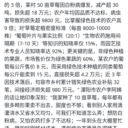
的 3 倍，某村 50 亩草莓因白粉病爆发，减产超 30 
吨，损失超 18 万元；农户年均因品质不达标、病虫
害导致的损失超 9800 元，比掌握绿色技术的农户高 
9 倍；对‘草莓定植密度标准（每亩 8000-10000 
株）’‘葡萄叶片与果实比例（20:1）’‘生物农药施用间
隔期（7-10 天）’等知识的知晓率仅 15%，而园艺技
术专业人员知晓率达 92%；更关键的是，非绿色种植
的果蔬，市场售价仅为绿色果蔬的 60%，某农户的葡
萄每公斤售价 8 元，而采用绿色技术种植的同类葡萄
每公斤能卖到 15 元，直接损失超 4.2 万元；近 3 年
因技术落后，句容市乡村累计错失绿色农业补贴 32 
笔，间接经济损失超 980 万元。” 溧阳市农户李阿姨
的话让她印象深刻：“我家种了 10 亩草莓，每年都有
很多畸形果卖不出去，甜度也不够；看到别人家用滴
灌浇水又省水又均匀，可我们不知道怎么弄；想防白
粉病，又怕农药打多了不达标；一年到头在大棚里忙