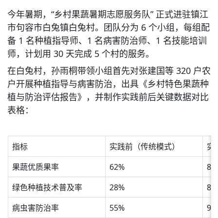
今年暑期，“乡村果蔬暑期志愿服务队” 正式进驻镇江
市句容市白兔镇白兔村。团队分为 6 个小组，每组配
备 1 名种植指导师、1 名病害防治师、1 名技能培训
师，计划用 30 天完成 5 个村的服务。
在白兔村，孙雨桐带领小组首先对张建国等 320 户农
户开展种植指导与病害防治，出具《乡村特色果蔬种
植与防治评估报告》，并制作实践前后关键数据对比
表格：
指标
实践前（传统模式）
实
果蔬优质果率
62%
87
绿色种植技术普及率
28%
84
病虫害防治率
55%
97