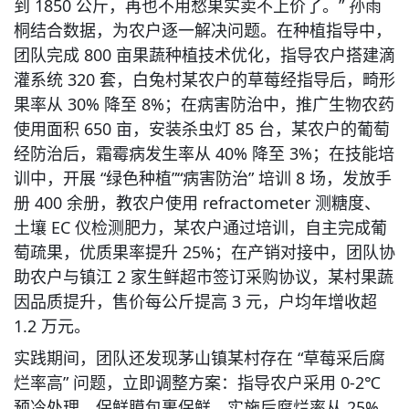
到 1850 公斤，再也不用愁果实卖不上价了。” 孙雨
桐结合数据，为农户逐一解决问题。在种植指导中，
团队完成 800 亩果蔬种植技术优化，指导农户搭建滴
灌系统 320 套，白兔村某农户的草莓经指导后，畸形
果率从 30% 降至 8%；在病害防治中，推广生物农药
使用面积 650 亩，安装杀虫灯 85 台，某农户的葡萄
经防治后，霜霉病发生率从 40% 降至 3%；在技能培
训中，开展 “绿色种植”“病害防治” 培训 8 场，发放手
册 400 余册，教农户使用 refractometer 测糖度、
土壤 EC 仪检测肥力，某农户通过培训，自主完成葡
萄疏果，优质果率提升 25%；在产销对接中，团队协
助农户与镇江 2 家生鲜超市签订采购协议，某村果蔬
因品质提升，售价每公斤提高 3 元，户均年增收超 
1.2 万元。
实践期间，团队还发现茅山镇某村存在 “草莓采后腐
烂率高” 问题，立即调整方案：指导农户采用 0-2℃
预冷处理、保鲜膜包裹保鲜，实施后腐烂率从 25% 