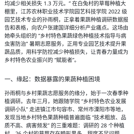
均减少相关损失 1.3 万元。” 在白兔村的草莓种植大
棚里，江苏农林职业技术学院园艺科技学院 2022 级
园艺技术专业的孙雨桐，正拿着果蔬种植调研数据报
告和表格，向农户张建国详细分析产业痛点。这场由
她牵头组织的 “乡村特色果蔬绿色种植技术指导与病
虫害防治” 暑期志愿服务，正用专业园艺技术提升果
蔬品质，用科学防控减少种植损失，让青春力量成为
乡村特色农业振兴的 “赋能者”。
一、缘起：数据暴露的果蔬种植困境
孙雨桐与乡村果蔬志愿服务的缘分，始于一次春季种
植调研。去年三月，她跟随学院 “乡村特色农业发展
调研小队” 走进镇江市句容市、常州市溧阳市等地，
发现当地乡村特色果蔬种植普遍面临 “技术粗放、品
质不高、病害频发” 的三重难题：调研的 28 个种植
村，26 个村的草莓存在畸形果多、甜度不足问题，