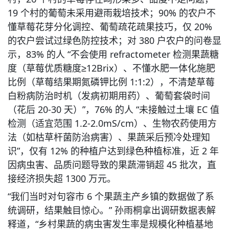
19 个村的葡萄未采用避雨栽培技术；90% 的农户不
懂草莓花芽分化调控、葡萄疏花疏果技巧，仅 20% 
的农户尝试过绿色防控技术；对 380 户农户的问卷显
示，83% 的人 “不会使用 refractometer 检测果蔬糖
度（草莓优质糖度≥12Brix）、不懂水肥一体化施肥
比例（草莓结果期氮磷钾比例 1:1:2），不清楚草莓
白粉病防治时机（发病初期用药）、葡萄套袋时间
（花后 20-30 天）”，76% 的人 “未接触过土壤 EC 值
检测（适宜范围 1.2-2.0mS/cm）、生物农药使用方
法（如枯草杆菌防治病害）、果蔬采后预冷处理知
识”，仅有 12% 的种植户达到绿色种植标准，近 2 年
因病虫害、品质问题导致的果蔬滞销超 45 批次，直
接经济损失超 1300 万元。
“我们当时对句容市 6 个果蔬主产乡镇的数据做了系
统调研，结果触目惊心。” 孙雨桐拿出调研数据表解
释道，“乡村果蔬的病虫害发生率是规模化种植基地