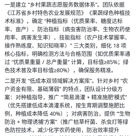
一是建立 “乡村果蔬志愿服务数据体系”。团队依据
《江苏省乡村特色农业发展规范》《果蔬绿色种植技
术标准》，确定 “种植指标（优质果率、糖度达标
率、亩产）、防治指标（病虫害防治率、生物农药使
用率、病害发生率）、技能指标（农户技术掌握率、
操作熟练度、知识知晓率）” 三大类别，细化 18 项
核心指标，明确检测方法与合格范围（如优质果率通
过 “优质果重量 / 总产重量” 计算，目标值≥85%；绿
色技术普及率目标值≥80%），确保服务精准。
二是开发 “低成本双领域解决方案库”。针对乡村 “农
户资金有限、基础薄弱” 的特点，团队设计分级方
案：对种植指导，推广 “‘简易滴灌 + 精准施肥’模式”
（优先搭建低成本滴灌系统，按生育期调整施肥比
例，种植成本降低 40%）；对病害防治，提供 “‘生物
防治 + 物理诱捕’方案”（推广枯草杆菌、杀虫灯等绿
色防控技术，减少化学农药使用，防治效率提升 