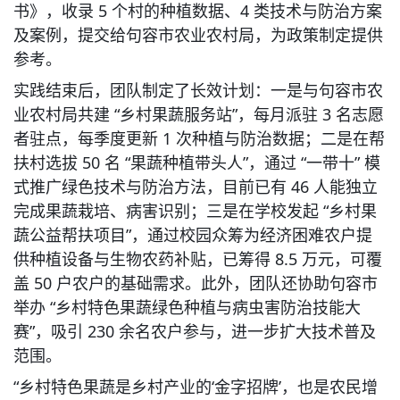
书》，收录 5 个村的种植数据、4 类技术与防治方案
及案例，提交给句容市农业农村局，为政策制定提供
参考。
实践结束后，团队制定了长效计划：一是与句容市农
业农村局共建 “乡村果蔬服务站”，每月派驻 3 名志愿
者驻点，每季度更新 1 次种植与防治数据；二是在帮
扶村选拔 50 名 “果蔬种植带头人”，通过 “一带十” 模
式推广绿色技术与防治方法，目前已有 46 人能独立
完成果蔬栽培、病害识别；三是在学校发起 “乡村果
蔬公益帮扶项目”，通过校园众筹为经济困难农户提
供种植设备与生物农药补贴，已筹得 8.5 万元，可覆
盖 50 户农户的基础需求。此外，团队还协助句容市
举办 “乡村特色果蔬绿色种植与病虫害防治技能大
赛”，吸引 230 余名农户参与，进一步扩大技术普及
范围。
“乡村特色果蔬是乡村产业的‘金字招牌’，也是农民增