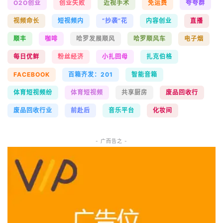
O2O创业
创业失败
近视手术
免运费
夸夸群
视频命长
短视频内
“抄袭”花
内容创业
直播
顺丰
咖啡
哈罗发展顺风
哈罗顺风车
电子烟
每日优鲜
粉丝经济
小扎回母
扎克伯格
FACEBOOK
百箱齐发：201
智能音箱
体育短视频纷
体育短视频
共享厨房
废品回收行
废品回收行业
前赴后
音乐平台
化妆间
- 广而告之 -