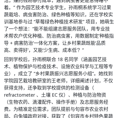
活，赚的钱刚够付成本，遇到病虫害更是急得睡不
着。” 作为园艺技术专业学生，孙雨桐系统学习过果
蔬栽培、病虫害防治、绿色种植等知识，还在学校实
训基地参与过 “草莓绿色种植技术研发” 项目，她萌生
了一个想法：“能不能组建志愿服务团队，用专业技
术帮农户优化种植、防治病虫害，用数据制定‘种植指
导 + 病害防治’一体化方案，让乡村果蔬既能‘品质
高、卖得好’，又能‘少生病、成本低’？”
回到学校后，孙雨桐联合 18 名同学（涵盖园艺技
术、植物保护与检疫技术、设施农业科学与工程等专
业），成立了 “乡村果蔬振兴志愿服务小组”。她找到
学院园艺栽培教研室的王老师，详细阐述计划，不仅
获得支持，还争取到学校提供的检测设备（ 
refractometer 、土壤 EC 仪）、种植与防治物资
（生物农药、滴灌配件、操作手册）及志愿服务经
费。为精准定位需求，团队提前与句容市农业农村
局、白兔镇政府对接，获取了《句容市乡村特色果蔬