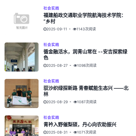
社会实践
福建船政交通职业学院航海技术学院：
“乡村
2025-09-11
1143次阅读
社会实践
循金融活水，润青山常在 --安吉探索绿
色
2025-08-27
1098次阅读
社会实践
驭沙织绿探新路 青春赋能生态兴 ——北
林
2025-08-29
1087次阅读
社会实践
青衿入野催梨硕，丹心向农助振兴
2025-08-31
1071次阅读