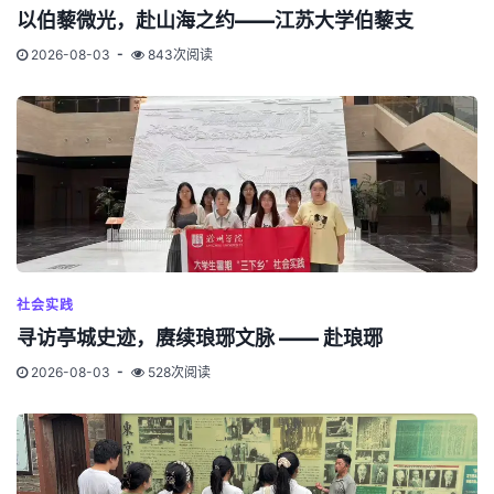
以伯藜微光，赴山海之约——江苏大学伯藜支
2026-08-03
843次阅读
社会实践
寻访亭城史迹，赓续琅琊文脉 —— 赴琅琊
2026-08-03
528次阅读