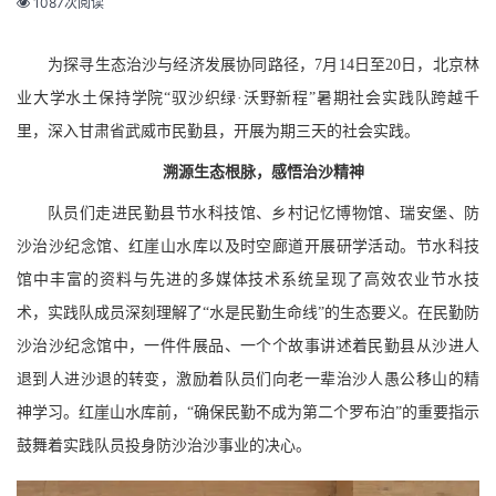
1087次阅读
为探寻生态治沙与经济发展协同路径，
7月14日至
20
日，北京林
业大学水土保持学院
“驭沙织绿·沃野新程”暑期社会实践队跨越千
里，深入甘肃省武威市民勤县，开展为期三天的社会实践。
溯源生态根脉，感悟治沙精神
队员们走进民勤县节水科技馆、乡村记忆博物馆、瑞安堡、防
沙治沙纪念馆、红崖山水库以及时空廊道开展研学活动。节水科技
馆中丰富的资料与先进的多媒体技术系统呈现了高效农业节水技
术，实践队成员深刻理解了
“水是民勤生命线”的生态要义。在民勤防
沙治沙纪念馆中，一件件展品、一个个故事讲述着民勤县从沙进人
退到人进沙退的转变，激励着队员们向老一辈治沙人愚公移山的精
神学习。红崖山水库前，“确保民勤不成为第二个罗布泊”的重要指示
鼓舞着实践队员投身防沙治沙事业的决心。