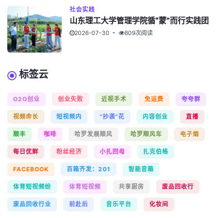
社会实践
山东理工大学管理学院循“蒙”而行实践团
2026-07-30
809次阅读
标签云
O2O创业
创业失败
近视手术
免运费
夸夸群
视频命长
短视频内
“抄袭”花
内容创业
直播
顺丰
咖啡
哈罗发展顺风
哈罗顺风车
电子烟
每日优鲜
粉丝经济
小扎回母
扎克伯格
FACEBOOK
百箱齐发：201
智能音箱
体育短视频纷
体育短视频
共享厨房
废品回收行
废品回收行业
前赴后
音乐平台
化妆间