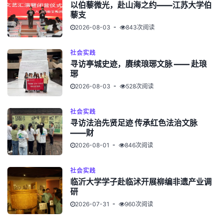
以伯藜微光，赴山海之约——江苏大学伯
藜支
2026-08-03
843次阅读
社会实践
寻访亭城史迹，赓续琅琊文脉 —— 赴琅
琊
2026-08-03
528次阅读
社会实践
寻访法治先贤足迹 传承红色法治文脉
——财
2026-08-01
846次阅读
社会实践
临沂大学学子赴临沭开展柳编非遗产业调
研
2026-07-31
960次阅读