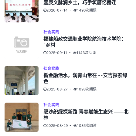
嘉庚文脉润乡土，巧手筑厝忆播迁
2026-07-14
1496次阅读
社会实践
福建船政交通职业学院航海技术学院：
“乡村
2025-09-11
1143次阅读
社会实践
循金融活水，润青山常在 --安吉探索绿
色
2025-08-27
1098次阅读
社会实践
驭沙织绿探新路 青春赋能生态兴 ——北
林
2025-08-29
1086次阅读