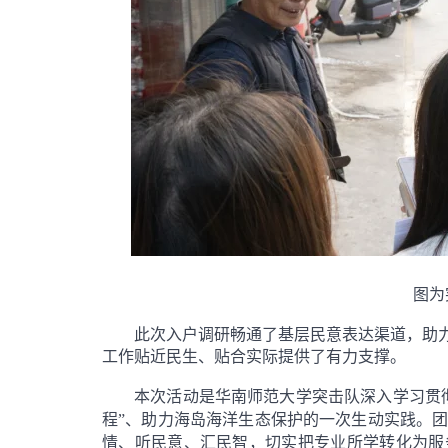
图为
此次入户调研畅通了基层民意表达渠道，助
工作贴近民生、贴合实际提供了有力支撑。
本
次
活动
是华南师范大学突击队深入学习贯
程
”
、助力
海岛海洋生态保护
的一次生动实践。
情、听民意、汇民智，切实把专业所学转化为服