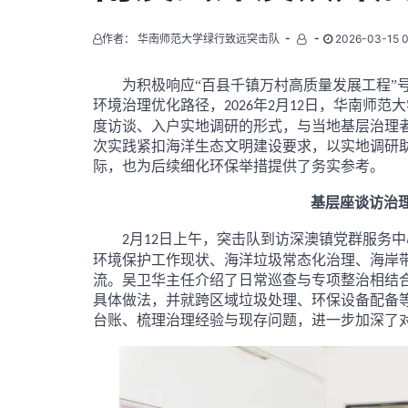
作者： 华南师范大学绿行致远突击队
2026-03-15 0
为积极响应
“百县千镇万村高质量发展工程”
环境治理优化路径，
年
月
日，华南师范大
2026
2
12
度访谈、入户实地调研的形式，与当地基层治理
次实践紧扣海洋生态文明建设要求，以实地调研
际，也为后续细化环保举措提供了务实参考。
基层座谈访治
月
日上午，突击队到访深澳镇党群服务中
2
12
环境保护工作现状、海洋垃圾常态化治理、海岸
流。吴卫华主任介绍了日常巡查与专项整治相结
具体做法，并就跨区域垃圾处理、环保设备配备
台账、梳理治理经验与现存问题，进一步加深了