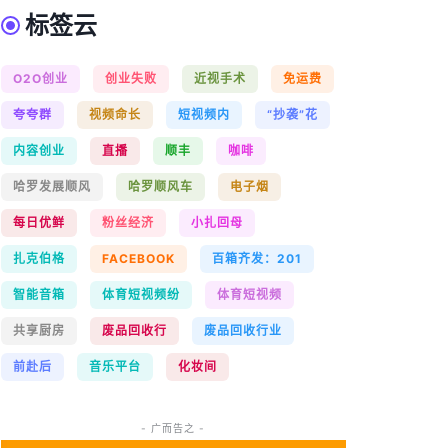
标签云
O2O创业
创业失败
近视手术
免运费
夸夸群
视频命长
短视频内
“抄袭”花
内容创业
直播
顺丰
咖啡
哈罗发展顺风
哈罗顺风车
电子烟
每日优鲜
粉丝经济
小扎回母
扎克伯格
FACEBOOK
百箱齐发：201
智能音箱
体育短视频纷
体育短视频
共享厨房
废品回收行
废品回收行业
前赴后
音乐平台
化妆间
- 广而告之 -