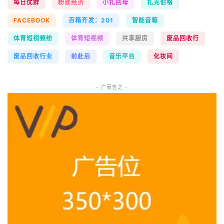
每日优鲜
粉丝经济
小扎回母
扎克伯格
FACEBOOK
百箱齐发：201
智能音箱
体育短视频纷
体育短视频
共享厨房
废品回收行
废品回收行业
前赴后
音乐平台
化妆间
- 广而告之 -