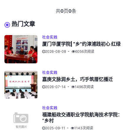
共
0
页
0
条
热门文章
社会实践
厦门华厦学院| “乡”约漳浦践初心 红绿
2026-08-08
6056次阅读
社会实践
嘉庚文脉润乡土，巧手筑厝忆播迁
2026-07-14
1496次阅读
社会实践
福建船政交通职业学院航海技术学院：
“乡村
2025-09-11
1143次阅读