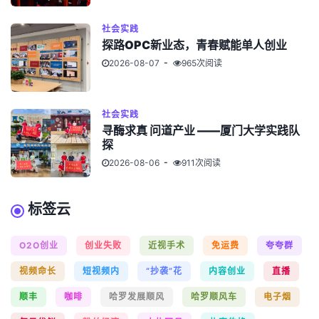
社会实践
探路OPC新业态，青春赋能单人创业
2026-08-07
965次阅读
社会实践
寻酶求真 问道产业 ——厦门大学实践队
探
2026-08-06
911次阅读
标签云
O2O创业
创业失败
近视手术
免运费
夸夸群
视频命长
短视频内
“抄袭”花
内容创业
直播
顺丰
咖啡
哈罗发展顺风
哈罗顺风车
电子烟