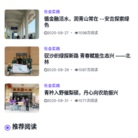
社会实践
循金融活水，润青山常在 --安吉探索绿
色
2025-08-27
1098次阅读
社会实践
驭沙织绿探新路 青春赋能生态兴 ——北
林
2025-08-29
1087次阅读
社会实践
青衿入野催梨硕，丹心向农助振兴
2025-08-31
1071次阅读
推荐阅读