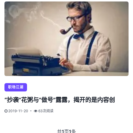
职场江湖
“抄袭”花粥与“做号”露露，揭开的是内容创
2019-11-20
63次阅读
共
1
页
1
条