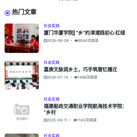
热门文章
社会实践
厦门华厦学院| “乡”约漳浦践初心 红绿
2026-08-08
6044次阅读
社会实践
嘉庚文脉润乡土，巧手筑厝忆播迁
2026-07-14
1496次阅读
社会实践
福建船政交通职业学院航海技术学院：
“乡村
2025-09-11
1143次阅读
社会实践