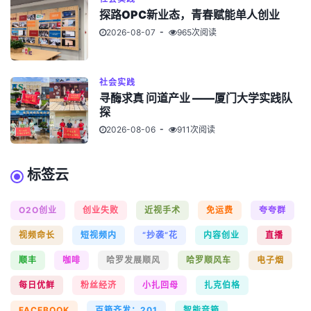
探路OPC新业态，青春赋能单人创业
2026-08-07
965次阅读
社会实践
寻酶求真 问道产业 ——厦门大学实践队
探
2026-08-06
911次阅读
标签云
O2O创业
创业失败
近视手术
免运费
夸夸群
视频命长
短视频内
“抄袭”花
内容创业
直播
顺丰
咖啡
哈罗发展顺风
哈罗顺风车
电子烟
每日优鲜
粉丝经济
小扎回母
扎克伯格
FACEBOOK
百箱齐发：201
智能音箱