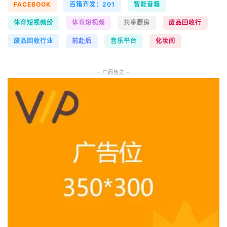
FACEBOOK
百箱齐发：201
智能音箱
体育短视频纷
体育短视频
共享厨房
废品回收行
废品回收行业
前赴后
音乐平台
化妆间
- 广而告之 -