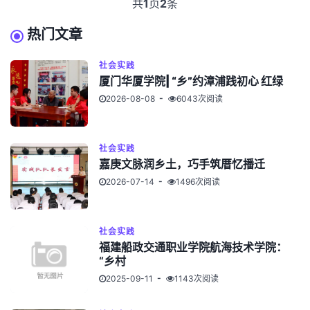
共
1
页
2
条
热门文章
社会实践
厦门华厦学院| “乡”约漳浦践初心 红绿
2026-08-08
6043次阅读
社会实践
嘉庚文脉润乡土，巧手筑厝忆播迁
2026-07-14
1496次阅读
社会实践
福建船政交通职业学院航海技术学院：
“乡村
2025-09-11
1143次阅读