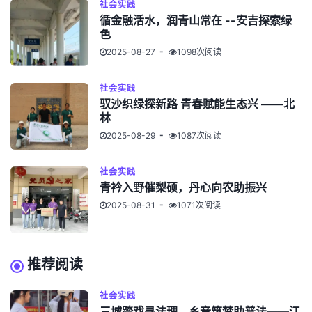
社会实践
循金融活水，润青山常在 --安吉探索绿
色
2025-08-27
1098次阅读
社会实践
驭沙织绿探新路 青春赋能生态兴 ——北
林
2025-08-29
1087次阅读
社会实践
青衿入野催梨硕，丹心向农助振兴
2025-08-31
1071次阅读
推荐阅读
社会实践
三城踏戏寻法理，乡音筑梦助普法——江