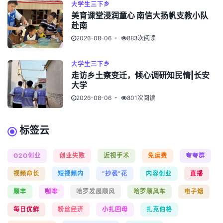
大学生三下乡
美育课堂浸润童心 南信大扬帆支教小队
赴南
2026-08-06
883次阅读
大学生三下乡
走访乡土察变迁，倾心调研知民情|长安
大学
2026-08-06
801次阅读
标签云
O2O创业
创业失败
近视手术
免运费
夸夸群
视频命长
短视频内
“抄袭”花
内容创业
直播
顺丰
咖啡
哈罗发展顺风
哈罗顺风车
电子烟
每日优鲜
粉丝经济
小扎回母
扎克伯格