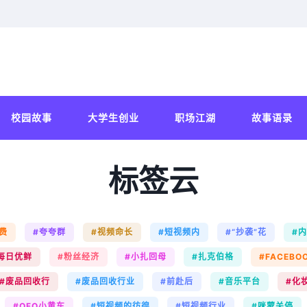
校园故事
大学生创业
职场江湖
故事语录
标签云
费
#夸夸群
#视频命长
#短视频内
#“抄袭”花
#
每日优鲜
#粉丝经济
#小扎回母
#扎克伯格
#FACEBO
#废品回收行
#废品回收行业
#前赴后
#音乐平台
#化
#OFO小黄车
#短视频的彷徨
#短视频行业
#咪蒙关停