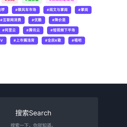
哈啰
#顺风车市场
#阅文与掌阅
#掌阅
#互联网消费
#优酷
#降价是
#阿里云
#腾讯云
#短视频下半场
TV
#上市搁浅背
#全民K歌
#唱吧
搜索Search
搜索一下，你就知道。