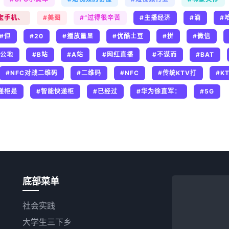
宝手机、
#美图
#“过得很辛苦
#主播经济
#滴
#
#但
#20
#播放量显
#优酷土豆
#拼
#微信
“公地
#B站
#A站
#网红直播
#不谋而
#BAT
#NFC对战二维码
#二维码
#NFC
#传统KTV打
#K
递柜是
#智能快递柜
#已经过
#华为徐直军：
#5G
底部菜单
社会实践
大学生三下乡