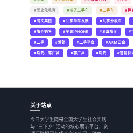
#职业化教育
#瓜子二手车
#二手车
#押
#阅文集团
#共享单车发展
#共享滑板车
#降价销售
#苹果IPHONE
#易鑫集团
#
#二手
#营销
#二手平台
#ARM云会
#马云、郭广昌
#郭广昌
#马云
#智能快
关于站点
今日大学生网是全国大学生社会实践
与 “三下乡” 活动的核心展示平台、资