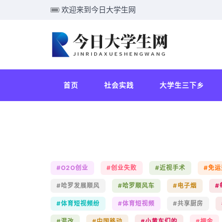
欢迎来到今日大学生网
首页
社会实践
大学生三下乡
#O2O创业
#创业失败
#近视手术
#免运
#哈罗发展顺风
#哈罗顺风车
#电子烟
#
#体育短视频纷
#体育短视频
#共享厨房
#混改
#中国移动
#小黄车们的
#押金