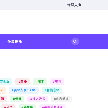
标签大全
在线投稿
内容创业
#直播
#顺丰
#咖啡
OK
#百箱齐发：201
#智能音箱
妆间
#蜻蜓
#懒人听书
#中移动迎
#关闭
#播放量
#未来的职业化