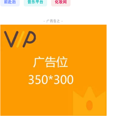
前赴后
音乐平台
化妆间
- 广而告之 -