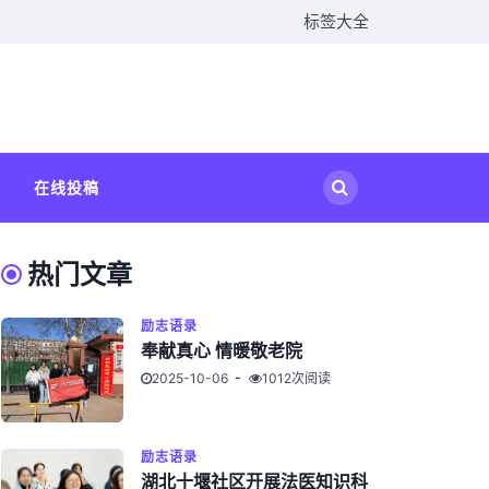
标签大全
在线投稿
热门文章
励志语录
奉献真心 情暖敬老院
2025-10-06
1012次阅读
励志语录
湖北十堰社区开展法医知识科