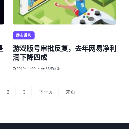
励志语录
是
游戏版号审批反复，去年网易净利
润下降四成
2019-11-20
58次阅读
2
3
下一页
末页