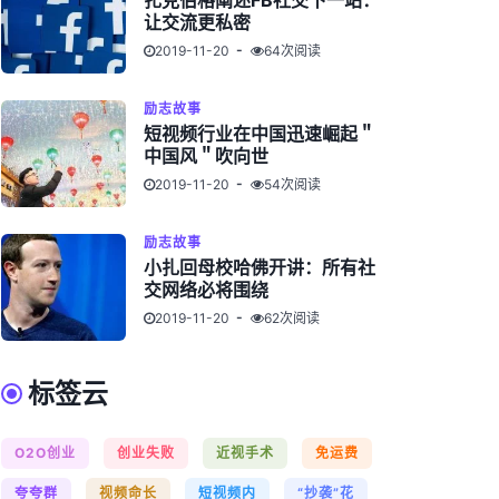
扎克伯格阐述FB社交下一站：
让交流更私密
2019-11-20
64次阅读
励志故事
短视频行业在中国迅速崛起＂
中国风＂吹向世
2019-11-20
54次阅读
励志故事
小扎回母校哈佛开讲：所有社
交网络必将围绕
2019-11-20
62次阅读
标签云
O2O创业
创业失败
近视手术
免运费
夸夸群
视频命长
短视频内
“抄袭”花