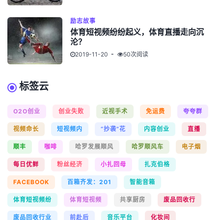
励志故事
体育短视频纷纷起义，体育直播走向沉
沦？
2019-11-20
50次阅读
标签云
O2O创业
创业失败
近视手术
免运费
夸夸群
视频命长
短视频内
“抄袭”花
内容创业
直播
顺丰
咖啡
哈罗发展顺风
哈罗顺风车
电子烟
每日优鲜
粉丝经济
小扎回母
扎克伯格
FACEBOOK
百箱齐发：201
智能音箱
体育短视频纷
体育短视频
共享厨房
废品回收行
废品回收行业
前赴后
音乐平台
化妆间