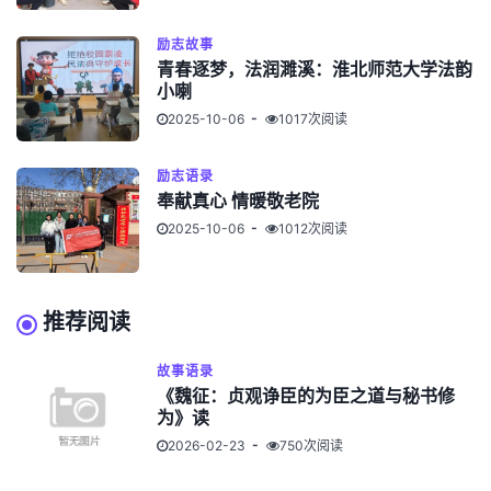
励志故事
青春逐梦，法润濉溪：淮北师范大学法韵
小喇
2025-10-06
1017次阅读
励志语录
奉献真心 情暖敬老院
2025-10-06
1012次阅读
推荐阅读
故事语录
《魏征：贞观诤臣的为臣之道与秘书修
为》读
2026-02-23
750次阅读