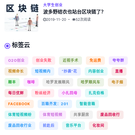
大学生创业
波多野结衣也站台区块链了？
2019-11-20
52次阅读
标签云
O2O创业
创业失败
近视手术
免运费
夸夸群
视频命长
短视频内
“抄袭”花
内容创业
直播
顺丰
咖啡
哈罗发展顺风
哈罗顺风车
电子烟
每日优鲜
粉丝经济
小扎回母
扎克伯格
FACEBOOK
百箱齐发：201
智能音箱
体育短视频纷
体育短视频
共享厨房
废品回收行
废品回收行业
前赴后
音乐平台
化妆间