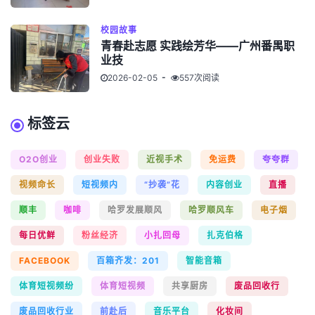
校园故事
青春赴志愿 实践绘芳华——广州番禺职
业技
2026-02-05
557次阅读
标签云
O2O创业
创业失败
近视手术
免运费
夸夸群
视频命长
短视频内
“抄袭”花
内容创业
直播
顺丰
咖啡
哈罗发展顺风
哈罗顺风车
电子烟
每日优鲜
粉丝经济
小扎回母
扎克伯格
FACEBOOK
百箱齐发：201
智能音箱
体育短视频纷
体育短视频
共享厨房
废品回收行
废品回收行业
前赴后
音乐平台
化妆间