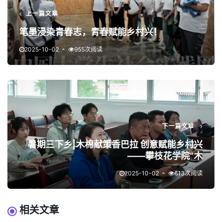
上一篇文章
笔墨浸染青春志，青春赋能乡村兴！
2025-10-02
955次阅读
下一篇文章
暑期三下乡|木棉献策香巴拉 创意赋能乡村兴
——攀枝花学院“木
2025-10-02
613次阅读
相关文章