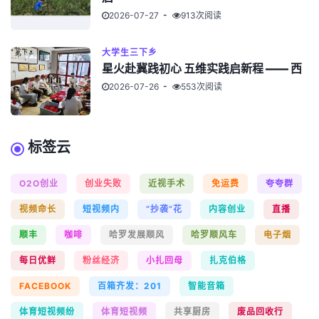
2026-07-27
913次阅读
大学生三下乡
星火赴冀践初心 五维实践启新程 —— 西
2026-07-26
553次阅读
标签云
O2O创业
创业失败
近视手术
免运费
夸夸群
视频命长
短视频内
“抄袭”花
内容创业
直播
顺丰
咖啡
哈罗发展顺风
哈罗顺风车
电子烟
每日优鲜
粉丝经济
小扎回母
扎克伯格
FACEBOOK
百箱齐发：201
智能音箱
体育短视频纷
体育短视频
共享厨房
废品回收行