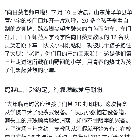
“向日葵老师来啦！”7 月 10 日清晨，山东菏泽单县单
营小学的校门口炸开一片欢呼，20 多个孩子举着自
制的欢迎牌，踮着脚尖望向驶来的白色面包车。车门
打开，山东师范大学商学院向日葵支教队的 12 名队
员笑着跳下车，队长小林刚站稳，就被几个孩子抱住
了大腿：“老师，你们真的守约回来啦！” 这是他们第
三年走进这所藏在山野间的小学，用青春的热忱为孩
子们筑起梦想的小屋。
跨越山川赴约定，行囊满载爱与期盼
“去年临走时答应给孩子们带 3D 打印机，这次特意
从学院申请了便携式设备。” 队员小张抱着设备箱，
额头上的汗珠顺着脸颊滑落，却掩不住眼里的兴奋。
为了这场三年之约，支教队从寒假就开始筹备：在校