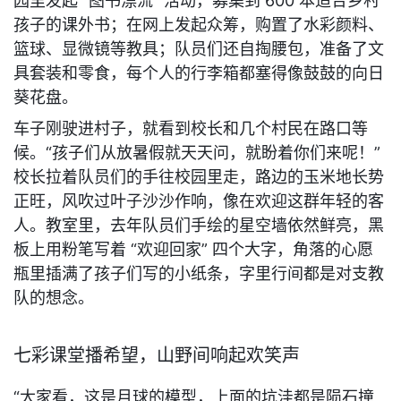
园里发起 “图书漂流” 活动，募集到 600 本适合乡村
孩子的课外书；在网上发起众筹，购置了水彩颜料、
篮球、显微镜等教具；队员们还自掏腰包，准备了文
具套装和零食，每个人的行李箱都塞得像鼓鼓的向日
葵花盘。
车子刚驶进村子，就看到校长和几个村民在路口等
候。“孩子们从放暑假就天天问，就盼着你们来呢！” 
校长拉着队员们的手往校园里走，路边的玉米地长势
正旺，风吹过叶子沙沙作响，像在欢迎这群年轻的客
人。教室里，去年队员们手绘的星空墙依然鲜亮，黑
板上用粉笔写着 “欢迎回家” 四个大字，角落的心愿
瓶里插满了孩子们写的小纸条，字里行间都是对支教
队的想念。
七彩课堂播希望，山野间响起欢笑声
“大家看，这是月球的模型，上面的坑洼都是陨石撞