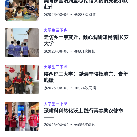
美育课堂浸润童心 南信大扬帆支教小队
赴南
2026-08-06
883次阅读
大学生三下乡
走访乡土察变迁，倾心调研知民情|长安
大学
2026-08-06
801次阅读
大学生三下乡
陕西理工大学： 踏遍宁陕扬雅言，青年
践履
2026-08-03
924次阅读
大学生三下乡
深耕科创转化沃土 践行青春助农使命
——
2026-08-02
956次阅读