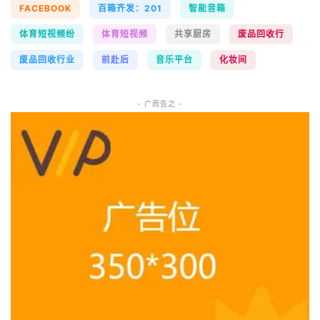
FACEBOOK
百箱齐发：201
智能音箱
体育短视频纷
体育短视频
共享厨房
废品回收行
废品回收行业
前赴后
音乐平台
化妆间
- 广而告之 -