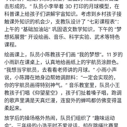
击形成的。” 队员小李举着 3D 打印的月球模型，在
科普课上给孩子们讲解宇宙知识。考虑到乡村孩子接
触课外知识的机会少，支教队设计了 “七彩课程表”：
上午的 “基础加油站” 巩固语文数学知识，下午的 “梦
想拓展营” 开设绘画、音乐、科学实验、武术等特色
课程。
绘画课上，队员小陈教孩子们画 “我的梦想”。11 岁的
小雨趴在课桌上，认真地给画纸上的宇航员涂颜色。
“我想当宇航员，去看看老师讲的月球。” 小雨小声
说，小陈蹲在她身边帮她调颜料：“一定会实现的，
你的宇航员画得特别神气。” 音乐教室里，队员小王
教孩子们唱《仰望星空》，孩子们扯着嗓子唱，跑调
的歌声里满是天真烂漫，连窗外的蝉鸣都仿佛变得温
柔起来。
放学后的操场格外热闹，队员们组织了 “趣味运动
会”。三年级的小浩平时不爱说话，却在跳绳比赛里