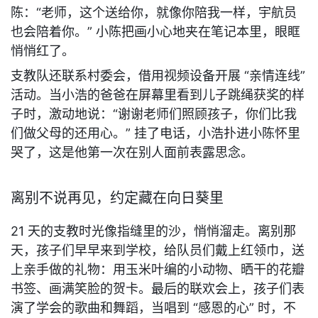
陈：“老师，这个送给你，就像你陪我一样，宇航员
也会陪着你。” 小陈把画小心地夹在笔记本里，眼眶
悄悄红了。
支教队还联系村委会，借用视频设备开展 “亲情连线” 
活动。当小浩的爸爸在屏幕里看到儿子跳绳获奖的样
子时，激动地说：“谢谢老师们照顾孩子，你们比我
们做父母的还用心。” 挂了电话，小浩扑进小陈怀里
哭了，这是他第一次在别人面前表露思念。
离别不说再见，约定藏在向日葵里
21 天的支教时光像指缝里的沙，悄悄溜走。离别那
天，孩子们早早来到学校，给队员们戴上红领巾，送
上亲手做的礼物：用玉米叶编的小动物、晒干的花瓣
书签、画满笑脸的贺卡。最后的联欢会上，孩子们表
演了学会的歌曲和舞蹈，当唱到 “感恩的心” 时，不