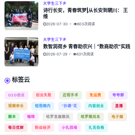
大学生三下乡
诗行长安，青春筑梦|从长安到辋川： 王
维
2026-07-30
603次阅读
大学生三下乡
数智润荷乡 青春助农兴｜“数商助农”实践
2026-07-29
631次阅读
标签云
O2O创业
创业失败
近视手术
免运费
夸夸群
视频命长
短视频内
“抄袭”花
内容创业
直播
顺丰
咖啡
哈罗发展顺风
哈罗顺风车
电子烟
每日优鲜
粉丝经济
小扎回母
扎克伯格