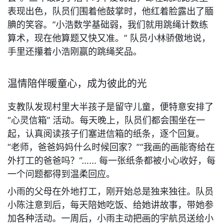
表现出色，队员们围着他鼓掌时，他红着脸露出了腼
腆的笑容。“小浩数学基础弱，我们就用跳绳计数练
算术，现在他算题又快又准。” 队员小林骄傲地说，
手里还攥着小浩刚赢的跳绳奖品。
温情陪伴暖童心，成为彼此的光
支教队发现村里大半孩子是留守儿童，便特意安排了 
“心灵信箱” 活动。每天晚上，队员们都会围坐在一
起，认真阅读孩子们塞进信箱的纸条，逐个回复。
“老师，爸爸妈妈什么时候回家？”“我画的画能寄给在
外打工的爸爸吗？”…… 每一张纸条都被小心收好，每
一个问题都得到温柔回应。
小雨的父母在外地打工，刚开始总是独来独往。队员
小陈注意到后，每天陪她吃饭、给她讲故事，带她参
加各种活动。一周后，小雨主动把画的宇航员送给小