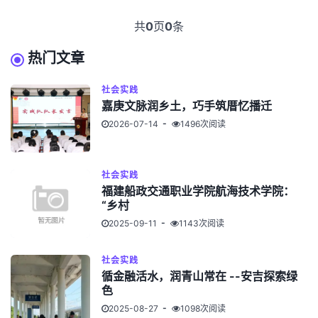
共
0
页
0
条
热门文章
社会实践
嘉庚文脉润乡土，巧手筑厝忆播迁
2026-07-14
1496次阅读
社会实践
福建船政交通职业学院航海技术学院：
“乡村
2025-09-11
1143次阅读
社会实践
循金融活水，润青山常在 --安吉探索绿
色
2025-08-27
1098次阅读