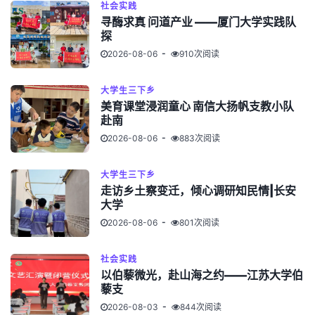
社会实践
寻酶求真 问道产业 ——厦门大学实践队
探
2026-08-06
910次阅读
大学生三下乡
美育课堂浸润童心 南信大扬帆支教小队
赴南
2026-08-06
883次阅读
大学生三下乡
走访乡土察变迁，倾心调研知民情|长安
大学
2026-08-06
801次阅读
社会实践
以伯藜微光，赴山海之约——江苏大学伯
藜支
2026-08-03
844次阅读