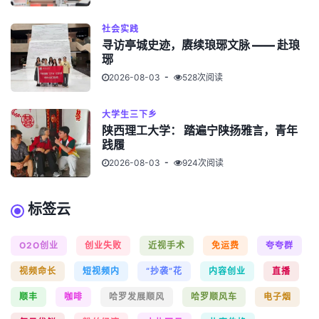
社会实践
寻访亭城史迹，赓续琅琊文脉 —— 赴琅
琊
2026-08-03
528次阅读
大学生三下乡
陕西理工大学： 踏遍宁陕扬雅言，青年
践履
2026-08-03
924次阅读
标签云
O2O创业
创业失败
近视手术
免运费
夸夸群
视频命长
短视频内
“抄袭”花
内容创业
直播
顺丰
咖啡
哈罗发展顺风
哈罗顺风车
电子烟