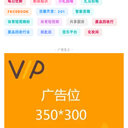
每日优鲜
粉丝经济
小扎回母
扎克伯格
FACEBOOK
百箱齐发：201
智能音箱
体育短视频纷
体育短视频
共享厨房
废品回收行
废品回收行业
前赴后
音乐平台
化妆间
- 广而告之 -