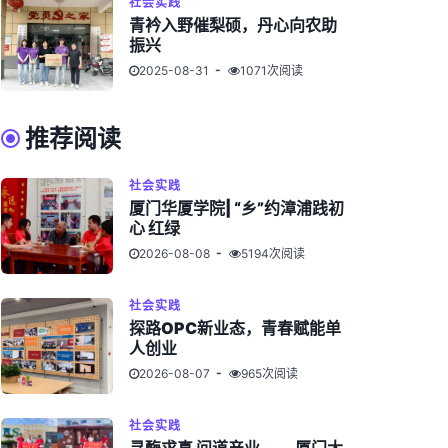
社会实践
青衿入野催梨硕，丹心向农助
振兴
2025-08-31
1071次阅读
推荐阅读
社会实践
厦门华厦学院| “乡”约漳浦践初
心 红绿
2026-08-08
5194次阅读
社会实践
探路OPC新业态，青春赋能单
人创业
2026-08-07
965次阅读
社会实践