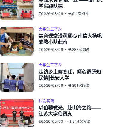
寻酶求真 问道产业 ——厦门大
学实践队探
2026-08-06
911次阅读
大学生三下乡
美育课堂浸润童心 南信大扬帆
支教小队赴南
2026-08-06
883次阅读
大学生三下乡
走访乡土察变迁，倾心调研知
民情|长安大学
2026-08-06
801次阅读
社会实践
以伯藜微光，赴山海之约——
江苏大学伯藜支
2026-08-03
844次阅读