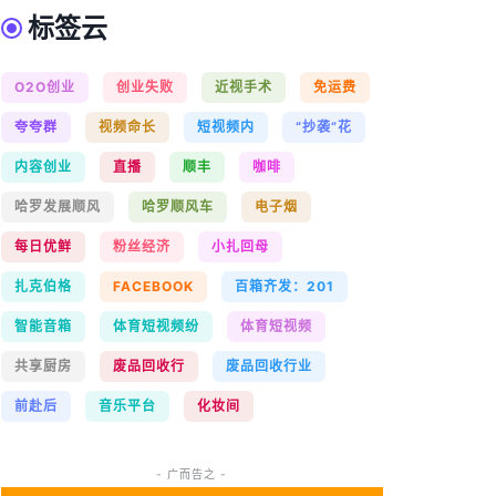
标签云
O2O创业
创业失败
近视手术
免运费
夸夸群
视频命长
短视频内
“抄袭”花
内容创业
直播
顺丰
咖啡
哈罗发展顺风
哈罗顺风车
电子烟
每日优鲜
粉丝经济
小扎回母
扎克伯格
FACEBOOK
百箱齐发：201
智能音箱
体育短视频纷
体育短视频
共享厨房
废品回收行
废品回收行业
前赴后
音乐平台
化妆间
- 广而告之 -