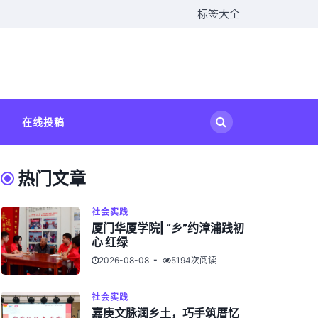
标签大全
在线投稿
热门文章
社会实践
厦门华厦学院| “乡”约漳浦践初
心 红绿
2026-08-08
5194次阅读
社会实践
嘉庚文脉润乡土，巧手筑厝忆