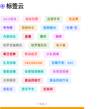
标签云
O2O创业
创业失败
近视手术
免运费
夸夸群
视频命长
短视频内
“抄袭”花
内容创业
直播
顺丰
咖啡
哈罗发展顺风
哈罗顺风车
电子烟
每日优鲜
粉丝经济
小扎回母
扎克伯格
FACEBOOK
百箱齐发：201
智能音箱
体育短视频纷
体育短视频
共享厨房
废品回收行
废品回收行业
前赴后
音乐平台
化妆间
- 广而告之 -