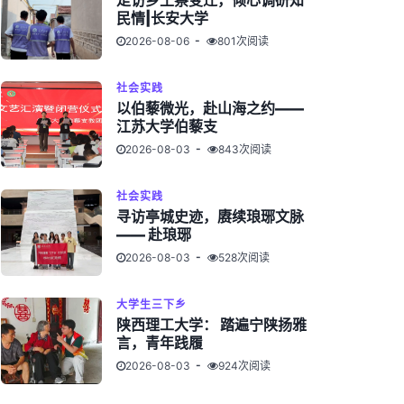
走访乡土察变迁，倾心调研知
民情|长安大学
2026-08-06
801次阅读
社会实践
以伯藜微光，赴山海之约——
江苏大学伯藜支
2026-08-03
843次阅读
社会实践
寻访亭城史迹，赓续琅琊文脉
—— 赴琅琊
2026-08-03
528次阅读
大学生三下乡
陕西理工大学： 踏遍宁陕扬雅
言，青年践履
2026-08-03
924次阅读