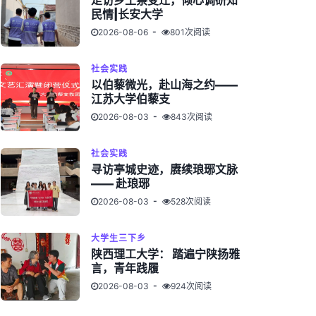
走访乡土察变迁，倾心调研知
民情|长安大学
2026-08-06
801次阅读
社会实践
以伯藜微光，赴山海之约——
江苏大学伯藜支
2026-08-03
843次阅读
社会实践
寻访亭城史迹，赓续琅琊文脉
—— 赴琅琊
2026-08-03
528次阅读
大学生三下乡
陕西理工大学： 踏遍宁陕扬雅
言，青年践履
2026-08-03
924次阅读