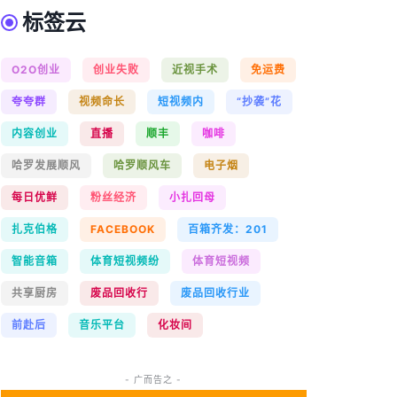
标签云
O2O创业
创业失败
近视手术
免运费
夸夸群
视频命长
短视频内
“抄袭”花
内容创业
直播
顺丰
咖啡
哈罗发展顺风
哈罗顺风车
电子烟
每日优鲜
粉丝经济
小扎回母
扎克伯格
FACEBOOK
百箱齐发：201
智能音箱
体育短视频纷
体育短视频
共享厨房
废品回收行
废品回收行业
前赴后
音乐平台
化妆间
- 广而告之 -