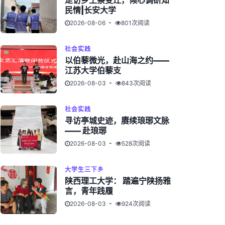
走访乡土察变迁，倾心调研知
民情|长安大学
2026-08-06
801次阅读
社会实践
以伯藜微光，赴山海之约——
江苏大学伯藜支
2026-08-03
843次阅读
社会实践
寻访亭城史迹，赓续琅琊文脉
—— 赴琅琊
2026-08-03
528次阅读
大学生三下乡
陕西理工大学： 踏遍宁陕扬雅
言，青年践履
2026-08-03
924次阅读