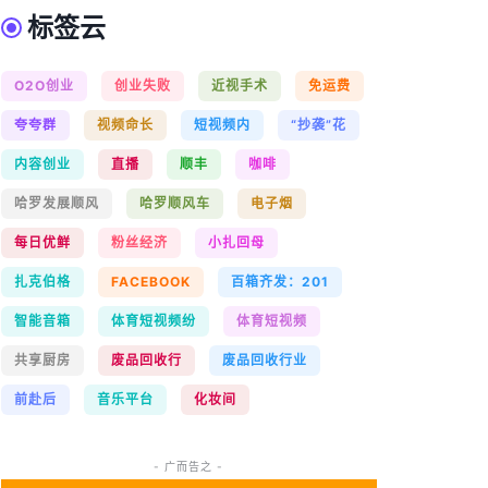
标签云
O2O创业
创业失败
近视手术
免运费
夸夸群
视频命长
短视频内
“抄袭”花
内容创业
直播
顺丰
咖啡
哈罗发展顺风
哈罗顺风车
电子烟
每日优鲜
粉丝经济
小扎回母
扎克伯格
FACEBOOK
百箱齐发：201
智能音箱
体育短视频纷
体育短视频
共享厨房
废品回收行
废品回收行业
前赴后
音乐平台
化妆间
- 广而告之 -