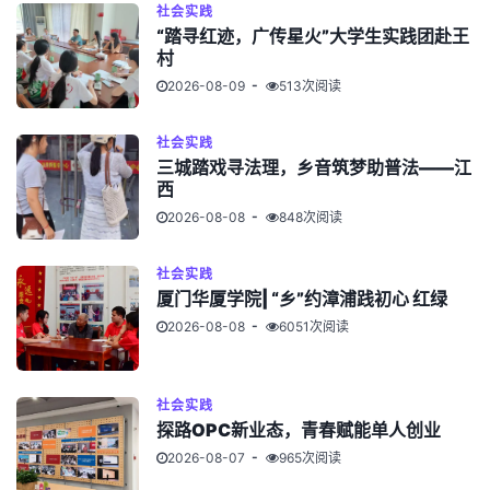
社会实践
“踏寻红迹，广传星火”大学生实践团赴王
村
2026-08-09
513次阅读
社会实践
三城踏戏寻法理，乡音筑梦助普法——江
西
2026-08-08
848次阅读
社会实践
厦门华厦学院| “乡”约漳浦践初心 红绿
2026-08-08
6051次阅读
社会实践
探路OPC新业态，青春赋能单人创业
2026-08-07
965次阅读