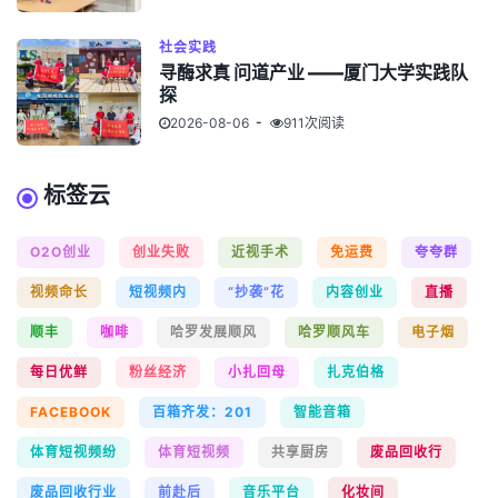
社会实践
寻酶求真 问道产业 ——厦门大学实践队
探
2026-08-06
911次阅读
标签云
O2O创业
创业失败
近视手术
免运费
夸夸群
视频命长
短视频内
“抄袭”花
内容创业
直播
顺丰
咖啡
哈罗发展顺风
哈罗顺风车
电子烟
每日优鲜
粉丝经济
小扎回母
扎克伯格
FACEBOOK
百箱齐发：201
智能音箱
体育短视频纷
体育短视频
共享厨房
废品回收行
废品回收行业
前赴后
音乐平台
化妆间