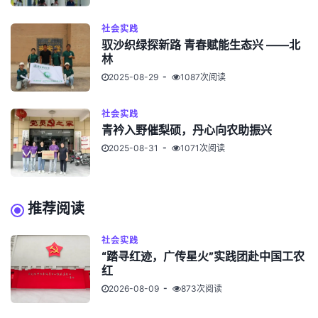
社会实践
驭沙织绿探新路 青春赋能生态兴 ——北
林
2025-08-29
1087次阅读
社会实践
青衿入野催梨硕，丹心向农助振兴
2025-08-31
1071次阅读
推荐阅读
社会实践
“踏寻红迹，广传星火”实践团赴中国工农
红
2026-08-09
873次阅读